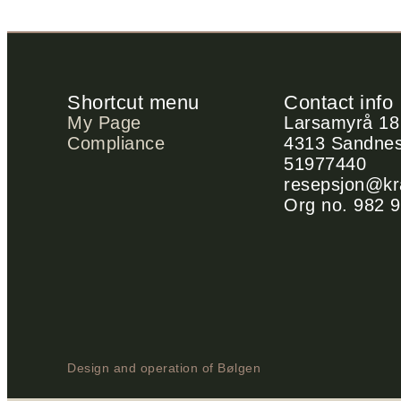
Shortcut menu
Contact info
My Page
Larsamyrå 18
Compliance
4313 Sandne
51977440
resepsjon@kra
Org no. 982 
Design and operation of Bølgen