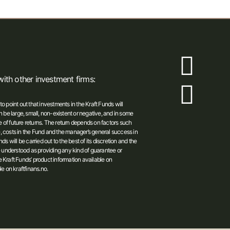
ith other investment firms:
to point out that investments in the Kraft Funds will
 be large, small, non-existent or negative, and in some
e of future returns. The return depends on factors such
le, costs in the Fund and the manager’s general success in
 will be carried out to the best of its discretion and the
e understood as providing any kind of guarantee or
he Kraft Funds’ product information available on
e on kraftfinans.no.