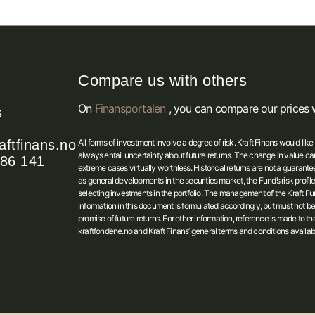
Compare us with others
On
Finansportalen
, you can compare our prices w
s
ftfinans.no
All forms of investment involve a degree of risk. Kraft Finans would like 
always entail uncertainty about future returns. The change in value can
986 141
extreme cases virtually worthless. Historical returns are not a guarante
as general developments in the securities market, the Fund’s risk profi
selecting investments in the portfolio. The management of the Kraft Funds
information in this document is formulated accordingly, but must not b
promise of future returns. For other information, reference is made to t
kraftfondene.no and Kraft Finans’ general terms and conditions availabl